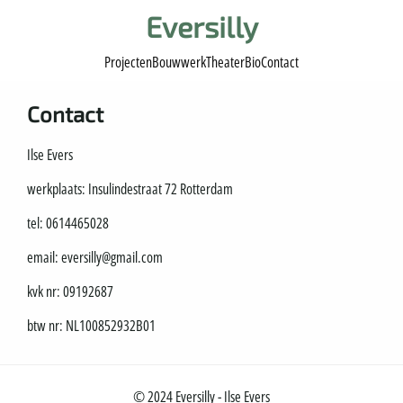
Eversilly
Projecten
Bouwwerk
Theater
Bio
Contact
Contact
Ilse Evers
werkplaats: Insulindestraat 72 Rotterdam
tel: 0614465028
email: eversilly@gmail.com
kvk nr: 09192687
btw nr: NL100852932B01
© 2024 Eversilly - Ilse Evers